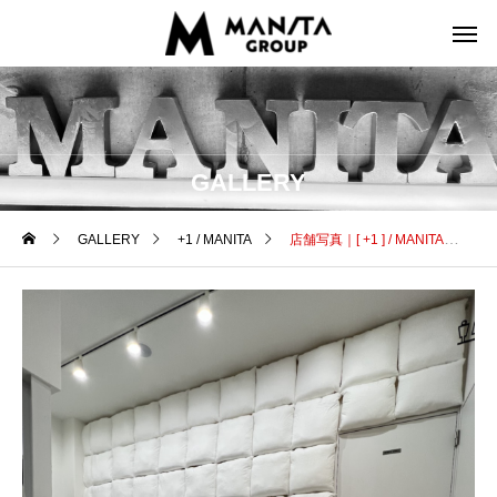
GALLERY
GALLERY
+1 / MANITA
店舗写真｜[ +1 ] / MANITA