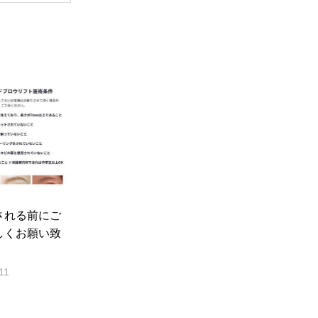
される前にご
しくお願い致
。
11