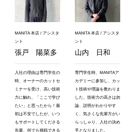
MANITA 本店 / アシスタ
MANITA 本店 / アシスタ
ント
ント
張戸 陽菜多
山内 日和
入社の理由は専門学生の
専門学生時、MANITAア
時、オーナーのカットセ
カデミーに参加し、カッ
ミナーを受け、高い技術
ト技術や理論を教わりま
力に触れ、「ここで学び
した。技術力の高さは勿
たい」と思ったから！最
論、説明がわかりやす
初は不安でしたが、いつ
く、気さくな先輩方がい
もサポートしてくださる
らっしゃり、入社の決め
先輩、何でも挑戦できる
手となりました。